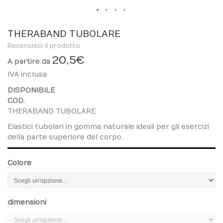
Skip
to
THERABAND TUBOLARE
the
Recensisci il prodotto
beginning
20,5 €
A partire da
of
IVA inclusa
the
images
DISPONIBILE
gallery
COD.
THERABAND TUBOLARE
Elastici tubolari in gomma naturale ideali per gli esercizi
della parte superiore del corpo.
Colore
dimensioni