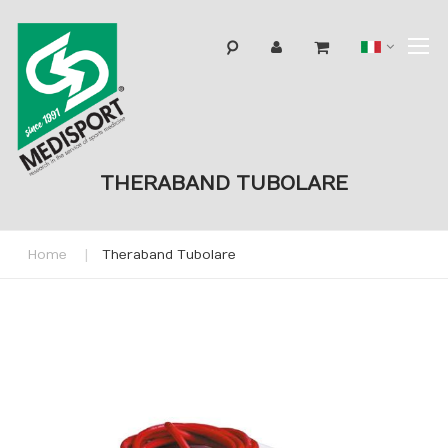
T
Lingua
N
THERABAND TUBOLARE
Home
Theraband Tubolare
Skip
to
the
end
of