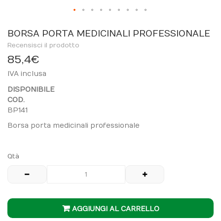
Skip
to
BORSA PORTA MEDICINALI PROFESSIONALE
the
Recensisci il prodotto
beginning
85,4 €
of
IVA inclusa
the
images
DISPONIBILE
gallery
COD.
BP141
Borsa porta medicinali professionale
Qtà
AGGIUNGI AL CARRELLO