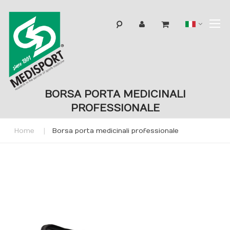
T
Lingua
N
BORSA PORTA MEDICINALI
PROFESSIONALE
Home
Borsa porta medicinali professionale
Skip
to
the
end
of