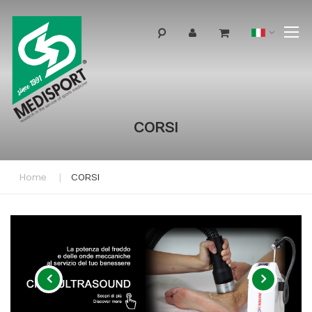
T
Lingua
N
CORSI
Home
CORSI