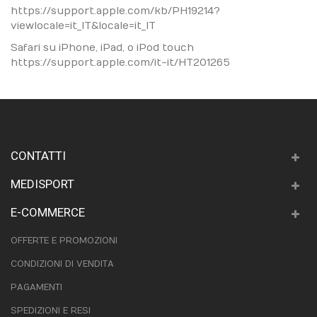
https://support.apple.com/kb/PH19214?
viewlocale=it_IT&locale=it_IT
Safari su iPhone, iPad, o iPod touch
https://support.apple.com/it-it/HT201265
CONTATTI
MEDISPORT
E-COMMERCE
OFFERTE E PROMOZIONI
CONDIZIONI DI VENDITA
PAGAMENTI
SPEDIZIONI E RESI