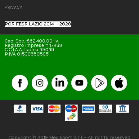
PRIVACY
POR FESR LAZIO 2014 – 2020
Cap. Soc. €62.400,00 i.v.
Registro Imprese n.17438
C.C.I.A.A. Latina 95099
P.IVA 01530650595
Copyright © 2019 Medisport S.r.l. - All rights reserved