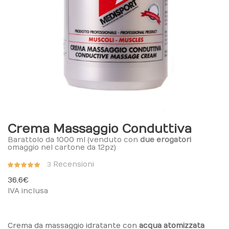
Crema Massaggio Conduttiva
Barattolo da 1000 ml (venduto con
due erogatori
omaggio nel cartone da 12pz)
Valutazione:
Recensioni
3
100%
36,6 €
IVA inclusa
Crema da massaggio idratante con
acqua atomizzata