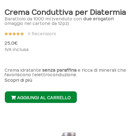
Crema Conduttiva per Diatermia
Barattolo da 1000 ml (venduto con
due erogatori
omaggio nel cartone da 12pz)
Valutazione:
Recensioni
11
96%
25,0 €
IVA inclusa
Crema idratante
senza paraffina
e ricca di minerali che
favoriscono l’elettroconduzione.
Scopri di più
AGGIUNGI AL CARRELLO