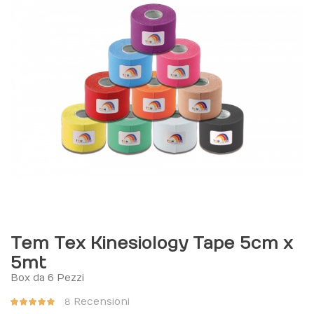
Tem Tex Kinesiology Tape 5cm x
5mt
Box da 6 Pezzi
Valutazione:
Recensioni
8
95%