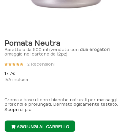
Pomata Neutra
Barattolo da 500 ml (venduto con
due erogatori
omaggio nel cartone da 12pz)
Valutazione:
Recensioni
2
97%
17,7 €
IVA inclusa
Crema a base di cere bianche naturali per massaggi
profondi e prolungati. Dermatologicamente testato.
Scopri di più
AGGIUNGI AL CARRELLO