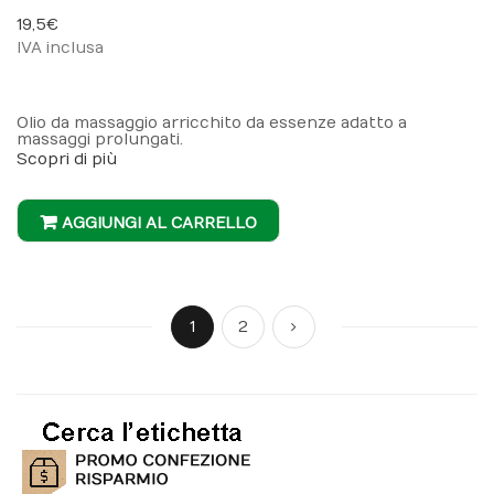
98%
19,5 €
IVA inclusa
Olio da massaggio arricchito da essenze adatto a
massaggi prolungati.
Scopri di più
AGGIUNGI AL CARRELLO
Pagina
Attualmente stai leggendo la pagina
Pagina
Pagina
Successivo
1
2