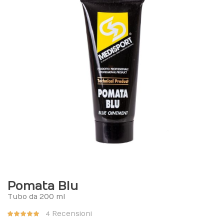
Pomata Blu
Tubo da 200 ml
Valutazione:
Recensioni
4
98%