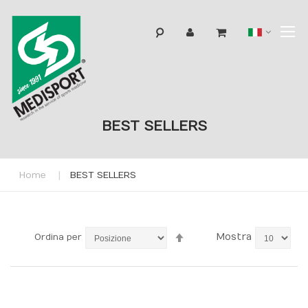
T
Lingua
N
BEST SELLERS
Home
BEST SELLERS
Imposta
Mostra
Ordina per
la
direzione
decrescente