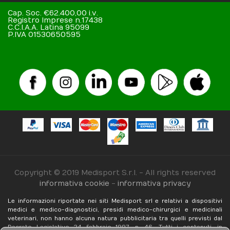
Cap. Soc. €62.400,00 i.v.
Registro Imprese n.17438
C.C.I.A.A. Latina 95099
P.IVA 01530650595
Copyright © 2019 Medisport S.r.l. - All rights reserved
informativa cookie
-
informativa privacy
Le informazioni riportate nei siti Medisport srl e relativi a dispositivi
medici e medico-diagnostici, presidi medico-chirurgici e medicinali
veterinari, non hanno alcuna natura pubblicitaria tra quelli previsti dal
Decreto Legislativo 24 febbraio 1997, n. 46. Tutti i contenuti, in