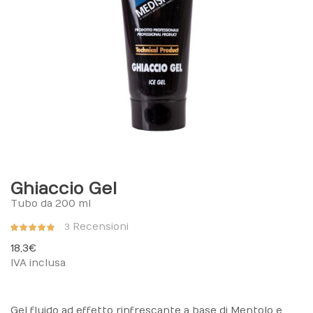
Ghiaccio Gel
Tubo da 200 ml
Valutazione:
Recensioni
3
96%
18,3 €
IVA inclusa
Gel fluido ad effetto rinfrescante a base di Mentolo e