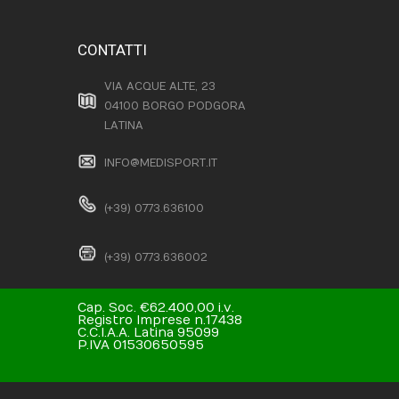
CONTATTI
VIA ACQUE ALTE, 23
04100 BORGO PODGORA
LATINA
INFO@MEDISPORT.IT
(+39) 0773.636100
(+39) 0773.636002
Cap. Soc. €62.400,00 i.v.
Registro Imprese n.17438
C.C.I.A.A. Latina 95099
P.IVA 01530650595