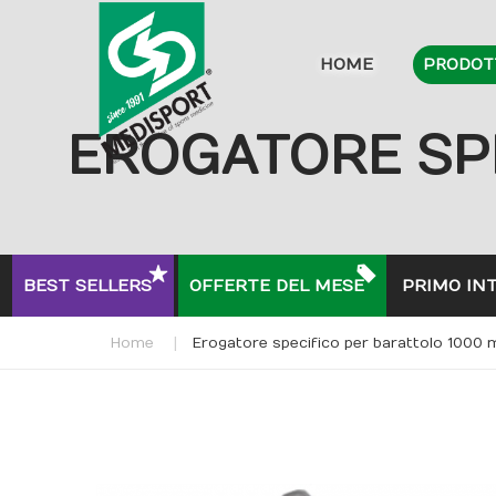
HOME
PRODOT
EROGATORE SPE
BEST SELLERS
OFFERTE DEL MESE
PRIMO IN
Home
Erogatore specifico per barattolo 1000 
Skip
to
the