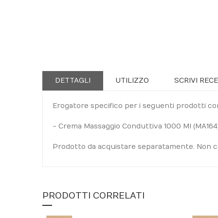
Skip
to
the
beginning
of
the
images
DETTAGLI
UTILIZZO
SCRIVI REC
gallery
Erogatore specifico per i seguenti prodotti com
- Crema Massaggio Conduttiva 1000 Ml (MA164
Prodotto da acquistare separatamente. Non co
PRODOTTI CORRELATI