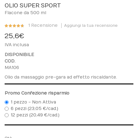
to
OLIO SUPER SPORT
the
Flacone da 500 ml
beginning
Valutazione:
of
1
Recensione
Aggiungi la tua recensione
93
%
the
25,6 €
of
images
100
gallery
IVA inclusa
DISPONIBILE
COD.
MA106
Olio da massaggio pre-gara ad effetto riscaldante.
Promo Confezione risparmio
1 pezzo - Non Attiva
6 pezzi (23,05 €/cad.)
12 pezzi (20,49 €/cad.)