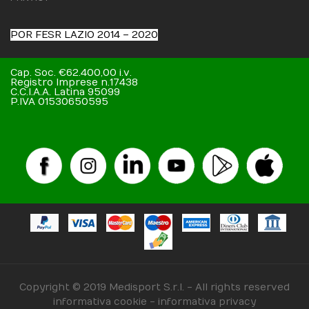
POR FESR LAZIO 2014 – 2020
Cap. Soc. €62.400,00 i.v.
Registro Imprese n.17438
C.C.I.A.A. Latina 95099
P.IVA 01530650595
Copyright © 2019 Medisport S.r.l. - All rights reserved
informativa cookie
-
informativa privacy