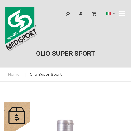
T
Lingua
N
OLIO SUPER SPORT
Home
Olio Super Sport
Skip
to
the
end
of