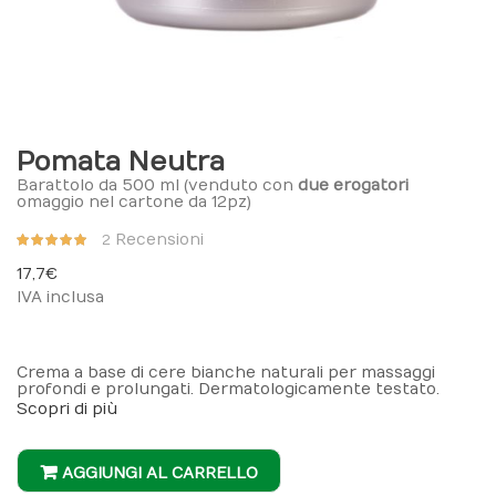
Pomata Neutra
Barattolo da 500 ml (venduto con
due erogatori
omaggio nel cartone da 12pz)
Valutazione:
Recensioni
2
97%
17,7 €
IVA inclusa
Crema a base di cere bianche naturali per massaggi
profondi e prolungati. Dermatologicamente testato.
Scopri di più
AGGIUNGI AL CARRELLO