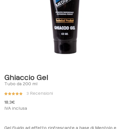
Ghiaccio Gel
Tubo da 200 ml
Valutazione:
Recensioni
3
96%
18,3 €
IVA inclusa
Gel fluido ad effetto rinfrescante a base di Mentolo e