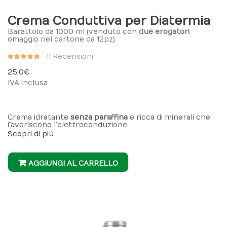
Crema Conduttiva per Diatermia
Barattolo da 1000 ml (venduto con
due erogatori
omaggio nel cartone da 12pz)
Valutazione:
Recensioni
11
96%
25,0 €
IVA inclusa
Crema idratante
senza paraffina
e ricca di minerali che
favoriscono l’elettroconduzione.
Scopri di più
AGGIUNGI AL CARRELLO