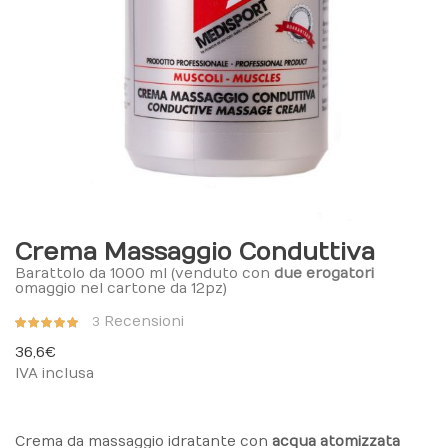
Crema Massaggio Conduttiva
Barattolo da 1000 ml (venduto con
due erogatori
omaggio nel cartone da 12pz)
Valutazione:
Recensioni
3
100%
36,6 €
IVA inclusa
Crema da massaggio idratante con
acqua atomizzata