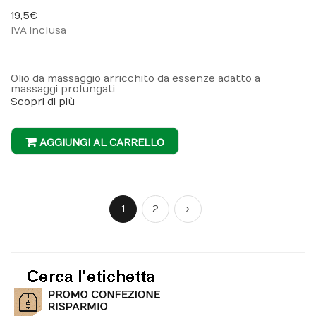
98%
19,5 €
IVA inclusa
Olio da massaggio arricchito da essenze adatto a
massaggi prolungati.
Scopri di più
AGGIUNGI AL CARRELLO
Pagina
Attualmente stai leggendo la pagina
Pagina
Pagina
Successivo
1
2