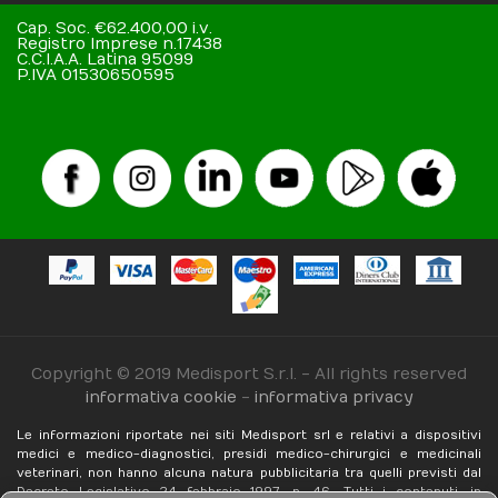
Cap. Soc. €62.400,00 i.v.
Registro Imprese n.17438
C.C.I.A.A. Latina 95099
P.IVA 01530650595
Copyright © 2019 Medisport S.r.l. - All rights reserved
informativa cookie
-
informativa privacy
Le informazioni riportate nei siti Medisport srl e relativi a dispositivi
medici e medico-diagnostici, presidi medico-chirurgici e medicinali
veterinari, non hanno alcuna natura pubblicitaria tra quelli previsti dal
Decreto Legislativo 24 febbraio 1997, n. 46. Tutti i contenuti, in