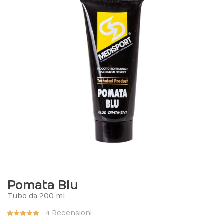
Pomata Blu
Tubo da 200 ml
Valutazione:
Recensioni
4
98%