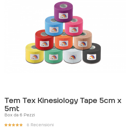
Tem Tex Kinesiology Tape 5cm x
5mt
Box da 6 Pezzi
Valutazione:
Recensioni
8
95%