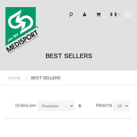
T
Lingua
N
BEST SELLERS
Home
BEST SELLERS
Imposta
Mostra
Ordina per
la
direzione
decrescente