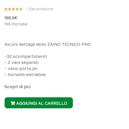
Valutazione:
Recensione
1
100%
198,9 €
IVA inclusa
Alcuni dettagli dello ZAINO TECNICO PRO:
-32 scompartimenti
- 2 vani separati
- vano porta pc
- borsello estraibile
Scopri di più
AGGIUNGI AL CARRELLO