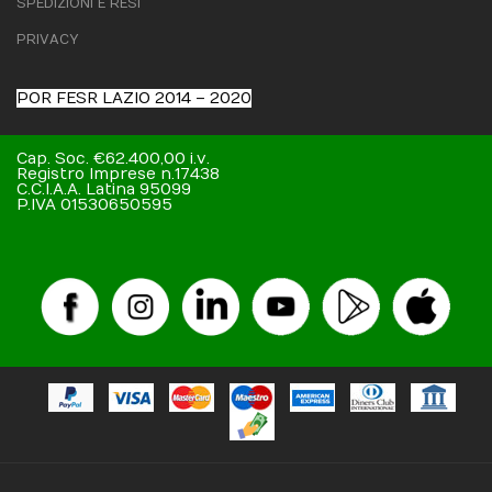
SPEDIZIONI E RESI
PRIVACY
POR FESR LAZIO 2014 – 2020
Cap. Soc. €62.400,00 i.v.
Registro Imprese n.17438
C.C.I.A.A. Latina 95099
P.IVA 01530650595