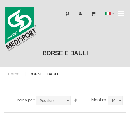
T
Lingua
N
BORSE E BAULI
Home
BORSE E BAULI
Imposta
Mostra
Ordina per
la
direzione
decrescente