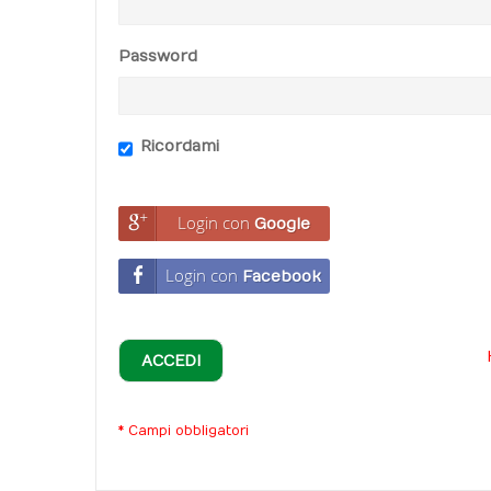
Password
Ricordami
Login con
Google
Login con
Facebook
ACCEDI