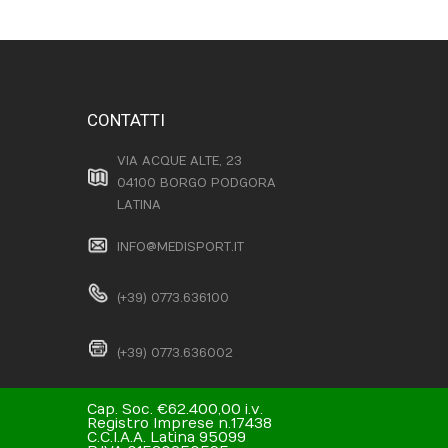
CONTATTI
VIA ACQUE ALTE, 23
04100 BORGO PODGORA
LATINA
INFO@MEDISPORT.IT
(+39) 0773.636100
(+39) 0773.636002
Cap. Soc. €62.400,00 i.v.
Registro Imprese n.17438
C.C.I.A.A. Latina 95099