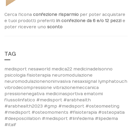
Cerca l'icona
confezione risparmio
per poter acquistare
e tuoi prodotti preferiti
in confezione da 6 e/o 12 pezzi
e
poter ricevere uno
sconto
TAG
medisport
nesaworld
medica22
medicinadelsonno
psicologia
fisioterapia
neuromodulazione
neuromodulazionenoninvasiva
nesaxsignal
lymphatouch
vibrodecompressione
vibrazionemeccanica
pressionenegativa
medicinasportiva
ematomi
flussolinfatico
#medisport #arabhealth
#arabhealth2023
#gmp #medisport
#osteomeeting
#medisport #osteomoments #fisioterapia #osteopatia
#deeposcillation #medisport #linfedema #lipedema
#italf