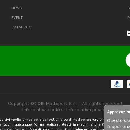
NEWS
S
EVENTI
P
CATALOGO
P
Copyright © 2019 Medisport S.r.l. - All rights reserved
informativa cookie
-
informativa privacy
Approvazio
positivi medici e medico-diagnostici, presidi medico-chirurgici e medicinali vet
Questo sito
tenuti, in qualunque forma realizzati (testi, immagini, anche fotografiche, 
l'esperien
ziale cliente, in fase di preacquisto, di ogni elemento e/o caratteristica att