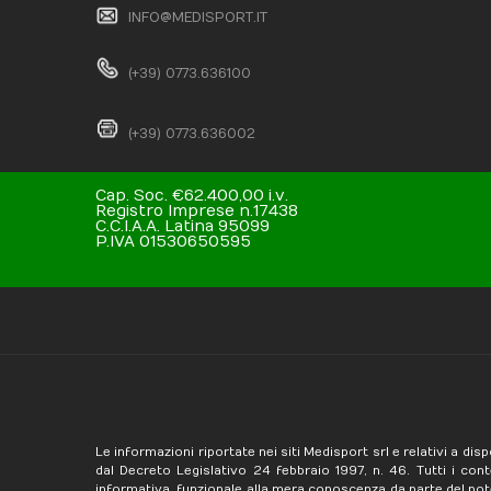
INFO@MEDISPORT.IT
(+39) 0773.636100
(+39) 0773.636002
Cap. Soc. €62.400,00 i.v.
Registro Imprese n.17438
C.C.I.A.A. Latina 95099
P.IVA 01530650595
Le informazioni riportate nei siti Medisport srl e relativi a dis
dal Decreto Legislativo 24 febbraio 1997, n. 46. Tutti i con
informativa, funzionale alla mera conoscenza da parte del poten