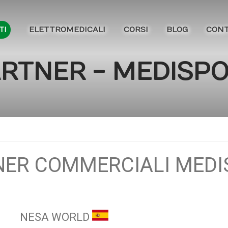
ELETTROMEDICALI
CORSI
BLOG
CONT
TI
RTNER - MEDISP
NER COMMERCIALI MEDI
NESA WORLD