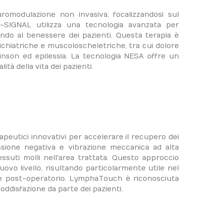
romodulazione non invasiva, focalizzandosi sul
-SIGNAL utilizza una tecnologia avanzata per
buendo al benessere dei pazienti. Questa terapia è
ichiatriche e muscoloscheletriche, tra cui dolore
kinson ed epilessia. La tecnologia NESA offre un
tà della vita dei pazienti.
peutici innovativi per accelerare il recupero dei
ssione negativa e vibrazione meccanica ad alta
essuti molli nell'area trattata. Questo approccio
uovo livello, risultando particolarmente utile nel
re post-operatorio. LymphaTouch è riconosciuta
 soddisfazione da parte dei pazienti.