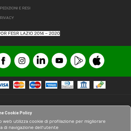
PEDIZIONI E RESI
RIVACY
OR FESR LAZIO 2014 – 2020
ne Cookie Policy
erinari, non hanno alcuna natura pubblicitaria tra quelli previsti
 web utilizza cookie di profilazione per migliorare
descrizioni tecniche e non, ecc), hanno natura esclusivamente
za di navigazione dell'utente
inente i prodotti venduti in rete da Medisport srl. Quanto sopra