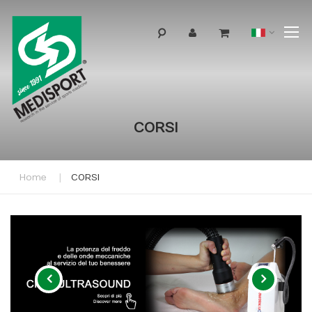
T
Lingua
N
CORSI
Home
CORSI